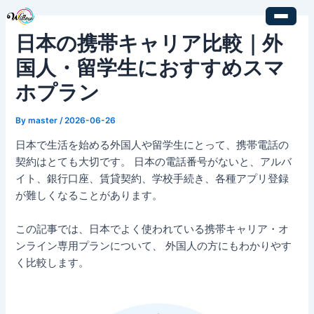
内
Post
容
navigation
日本の携帯キャリア比較｜外
を
ス
国人・留学生におすすめスマ
キ
ホプラン
ッ
プ
By
master
/
2026-06-26
日本で生活を始める外国人や留学生にとって、携帯電話の
契約はとても大切です。 日本の電話番号がないと、アルバ
イト、銀行口座、賃貸契約、学校手続き、各種アプリ登録
が難しくなることがあります。
この記事では、日本でよく使われている携帯キャリア・オ
ンライン専用プランについて、 外国人の方にもわかりやす
く比較します。