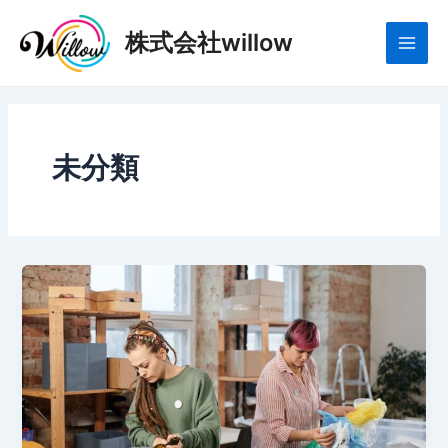
콘
Main
텐
株式会社willow
Men
츠
로
건
너
뛰
未分類
기