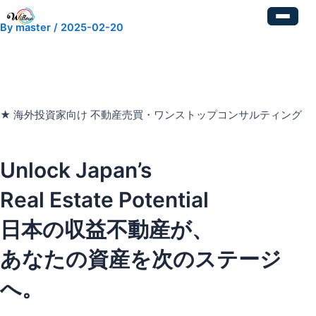
内
Post
容
navigation
By
master
/
2025-02-20
を
ス
キ
ッ
プ
★ 海外投資家向け 不動産売買・ワンストップコンサルティング
Unlock Japan’s
Real Estate Potential
日本の収益不動産が、
あなたの資産を次のステージ
へ。