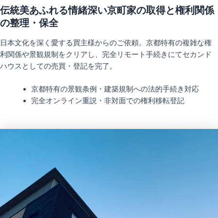
伝統美あふれる情緒深い京町家の取得と権利関係
の整理・保全
日本文化を深く愛する買主様からのご依頼。京都特有の複雑な権
利関係や景観規制をクリアし、完全リモート手続きにてセカンド
ハウスとしての売買・登記を完了。
京都特有の景観条例・建築規制への法的手続き対応
完全オンライン重説・非対面での権利移転登記