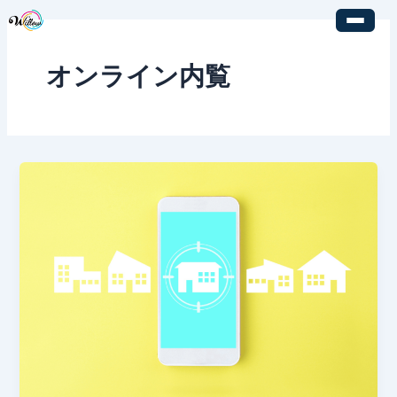
内
容
を
オンライン内覧
ス
キ
ッ
プ