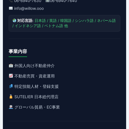
06-6940-7630
06-6940-7640
info@willow.ooo
対応言語:
日本語 / 英語 / 韓国語 / シンハラ語 / ネパール語
/ インドネシア語 / ベトナム語 他
事業内容
外国人向け不動産仲介
不動産売買・資産運用
特定技能人材・登録支援
SUTELIER 日本総代理店
グローバル貿易・EC事業