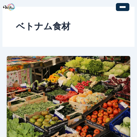
内
容
を
ベトナム食材
ス
キ
ッ
プ