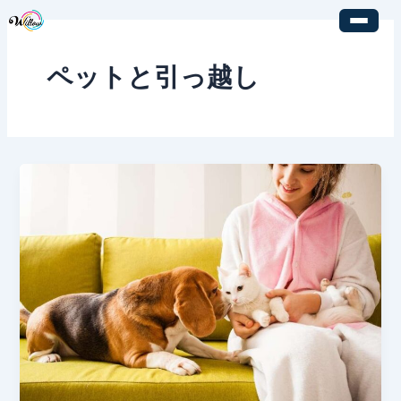
内
容
を
ペットと引っ越し
ス
キ
ッ
プ