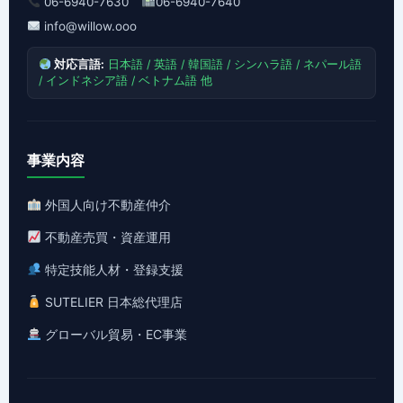
06-6940-7630
06-6940-7640
info@willow.ooo
対応言語:
日本語 / 英語 / 韓国語 / シンハラ語 / ネパール語
/ インドネシア語 / ベトナム語 他
事業内容
外国人向け不動産仲介
不動産売買・資産運用
特定技能人材・登録支援
SUTELIER 日本総代理店
グローバル貿易・EC事業