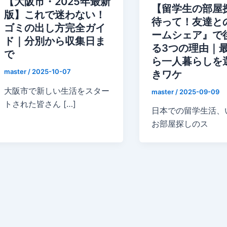
【大阪市・2025年最新
【留学生の部屋
版】これで迷わない！
待って！友達と
ゴミの出し方完全ガイ
ームシェア』で
ド｜分別から収集日ま
る3つの理由｜
で
ら一人暮らしを
master
/
2025-10-07
きワケ
大阪市で新しい生活をスター
master
/
2025-09-09
トされた皆さん […]
日本での留学生活、
お部屋探しのス