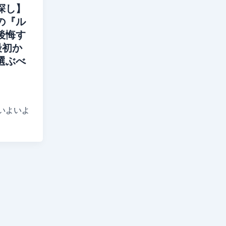
探し】
の『ル
後悔す
最初か
選ぶべ
いよいよ