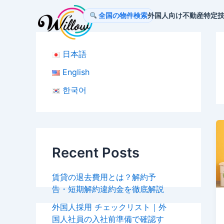
内
全国の物件検索
外国人向け不動産
特定
容
を
ス
日本語
キ
ッ
English
プ
한국어
Recent Posts
賃貸の退去費用とは？解約予
告・短期解約違約金を徹底解説
外国人採用 チェックリスト｜外
国人社員の入社前準備で確認す