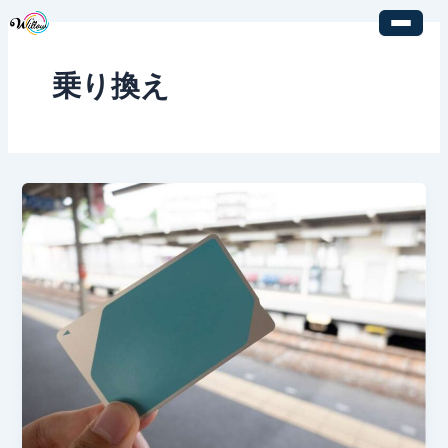
内
容
を
乗り換え
ス
キ
ッ
プ