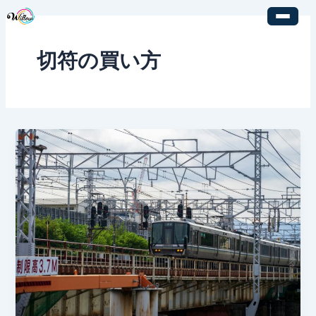
内
容
を
切符の買い方
ス
キ
ッ
プ