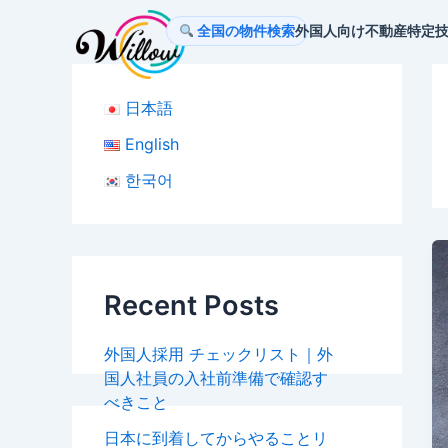
内
全国の物件検索
外国人向け不動産
特定
容
を
ス
日本語
キ
ッ
English
プ
한국어
Recent Posts
外国人採用 チェックリスト｜外
国人社員の入社前準備で確認す
べきこと
日本に到着してからやることリ