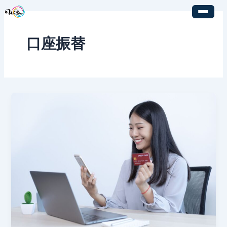
内
容
を
口座振替
ス
キ
ッ
プ