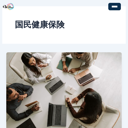
内
容
を
国民健康保険
ス
キ
ッ
プ