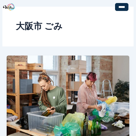
内
容
を
大阪市 ごみ
ス
キ
ッ
プ