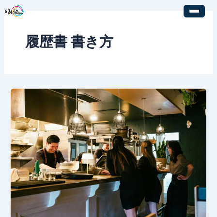
内
容
を
履歴書 書き方
ス
キ
ッ
プ