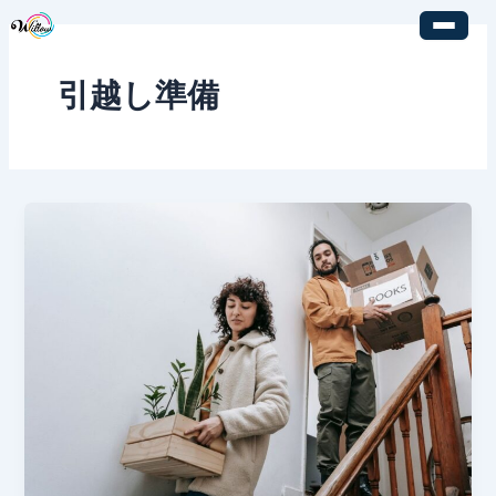
内
容
を
引越し準備
ス
キ
ッ
プ