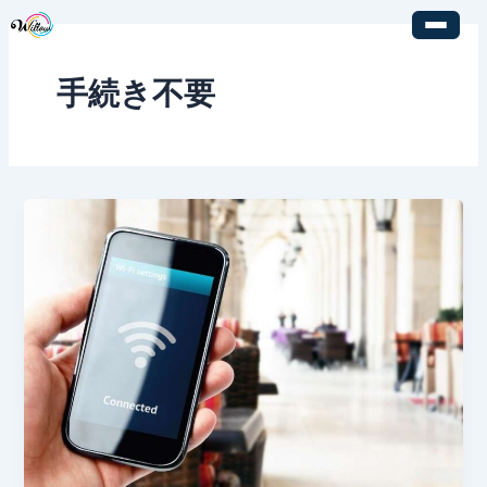
内
容
を
手続き不要
ス
キ
ッ
プ