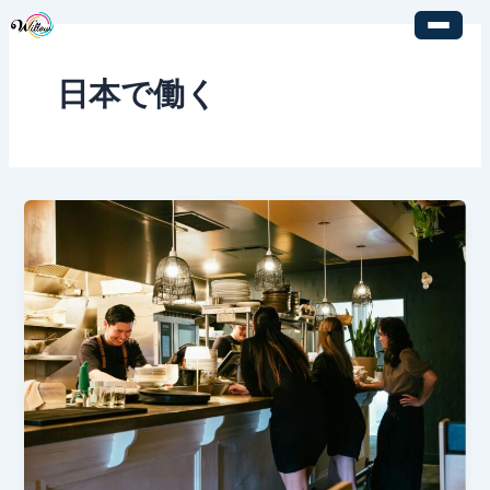
内
容
を
日本で働く
ス
キ
ッ
プ