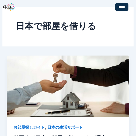
内
容
を
日本で部屋を借りる
ス
キ
ッ
プ
,
お部屋探しガイド
日本の生活サポート