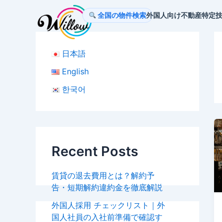
内
全国の物件検索
外国人向け不動産
特定
容
を
ス
日本語
キ
ッ
English
プ
한국어
Recent Posts
賃貸の退去費用とは？解約予
告・短期解約違約金を徹底解説
外国人採用 チェックリスト｜外
国人社員の入社前準備で確認す