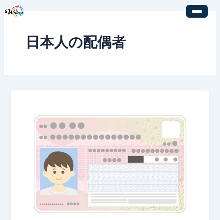
内
容
を
日本人の配偶者
ス
キ
ッ
プ