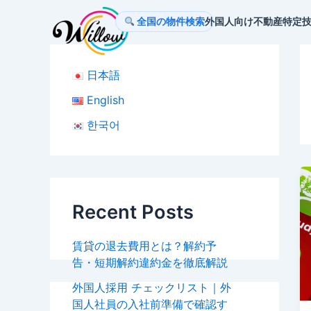
内
全国の物件検索
外国人向け不動産
特定
容
を
ス
日本語
キ
ッ
English
プ
한국어
Recent Posts
賃貸の退去費用とは？解約予
告・短期解約違約金を徹底解説
外国人採用 チェックリスト｜外
国人社員の入社前準備で確認す