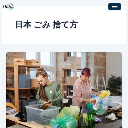
内
容
を
日本 ごみ 捨て方
ス
キ
ッ
プ