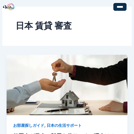
内
容
を
日本 賃貸 審査
ス
キ
ッ
プ
,
お部屋探しガイド
日本の生活サポート