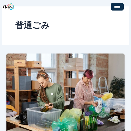
内
容
を
普通ごみ
ス
キ
ッ
プ