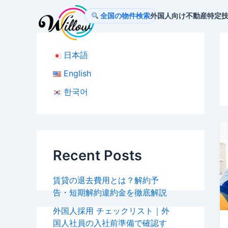
内
全国の物件検索
外国人向け不動産
特定
容
を
ス
日本語
キ
ッ
English
プ
한국어
Recent Posts
賃貸の退去費用とは？解約予
告・短期解約違約金を徹底解説
外国人採用 チェックリスト｜外
国人社員の入社前準備で確認す