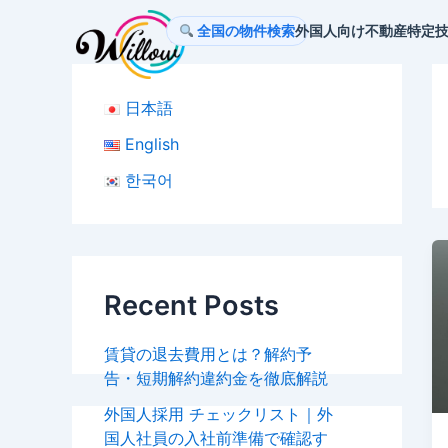
内
全国の物件検索
外国人向け不動産
特定
容
を
ス
日本語
キ
ッ
English
プ
한국어
Recent Posts
賃貸の退去費用とは？解約予
告・短期解約違約金を徹底解説
外国人採用 チェックリスト｜外
国人社員の入社前準備で確認す