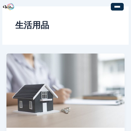
内
容
を
生活用品
ス
キ
ッ
プ