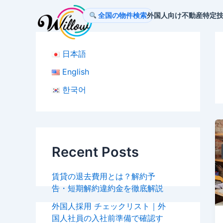
内
全国の物件検索
外国人向け不動産
特定
容
を
ス
日本語
キ
ッ
English
プ
한국어
Recent Posts
賃貸の退去費用とは？解約予
告・短期解約違約金を徹底解説
外国人採用 チェックリスト｜外
国人社員の入社前準備で確認す