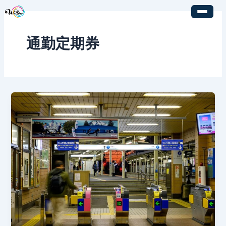
内
容
を
通勤定期券
ス
キ
ッ
プ