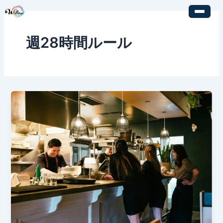
内
容
を
週28時間ルール
ス
キ
ッ
プ