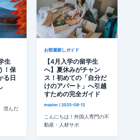
お部屋探しガイド
学生
【4月入学の留学生
う！保
へ】夏休みがチャン
かる日
ス！初めての「自分だ
し
けのアパート」へ引越
すための完全ガイド
master
/
2025-08-12
、澄んだ
こんにちは！外国人専門の不
動産・人材サポ