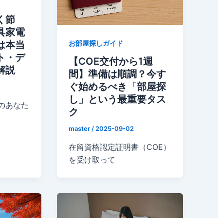
く節
具家電
お部屋探しガイド
は本当
ト・デ
【COE交付から1週
解説
間】準備は順調？今す
ぐ始めるべき「部屋探
し」という最重要タス
のあなた
ク
master
/
2025-09-02
在留資格認定証明書（COE）
を受け取って