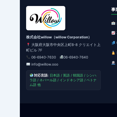
事
株式会社willow（willow Corporation）
大阪府大阪市中央区上町B-8 クリエイト上
町ビル 7F
06-6940-7630
06-6940-7640
info@willow.ooo
対応言語:
日本語 / 英語 / 韓国語 / シンハ
ラ語 / ネパール語 / インドネシア語 / ベトナ
ム語 他