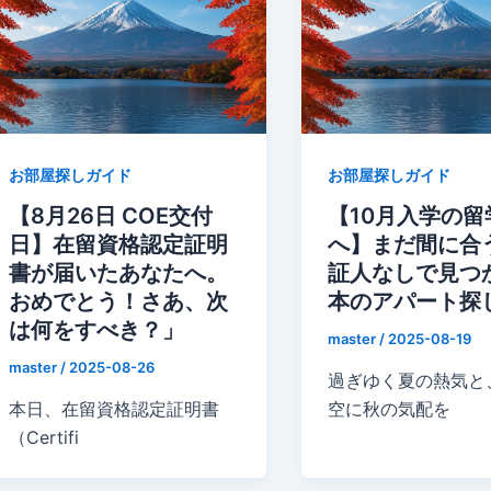
お部屋探しガイド
お部屋探しガイド
【8月26日 COE交付
【10月入学の留
日】在留資格認定証明
へ】まだ間に合
書が届いたあなたへ。
証人なしで見つ
おめでとう！さあ、次
本のアパート探
は何をすべき？」
master
/
2025-08-19
master
/
2025-08-26
過ぎゆく夏の熱気と
本日、在留資格認定証明書
空に秋の気配を
（Certifi