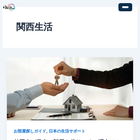
内
容
を
関西生活
ス
キ
ッ
プ
,
お部屋探しガイド
日本の生活サポート