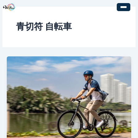
内
容
を
青切符 自転車
ス
キ
ッ
プ