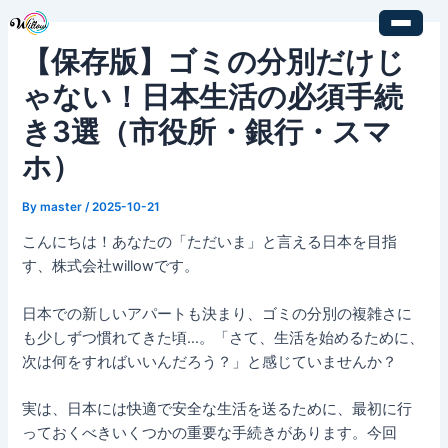
内
Post
容
navigation
【保存版】ゴミの分別だけじ
を
ス
ゃない！日本生活の必須手続
キ
き3選（市役所・銀行・スマ
ッ
プ
ホ）
By
master
/
2025-10-21
こんにちは！あなたの「ただいま」と言える日本を目指
す、株式会社willowです。
日本での新しいアパートも決まり、ゴミの分別の複雑さに
も少しずつ慣れてきた頃…。「さて、生活を始めるために、
次は何をすればいいんだろう？」と感じていませんか？
実は、日本には快適で安全な生活を送るために、最初に行
っておくべきいくつかの重要な手続きがあります。今回