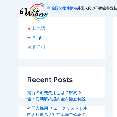
内
Po
全国の物件検索
外国人向け不動産
特定
容
na
を
ス
日本語
キ
ッ
English
プ
한국어
Recent Posts
賃貸の退去費用とは？解約予
告・短期解約違約金を徹底解説
外国人採用 チェックリスト｜外
国人社員の入社前準備で確認す