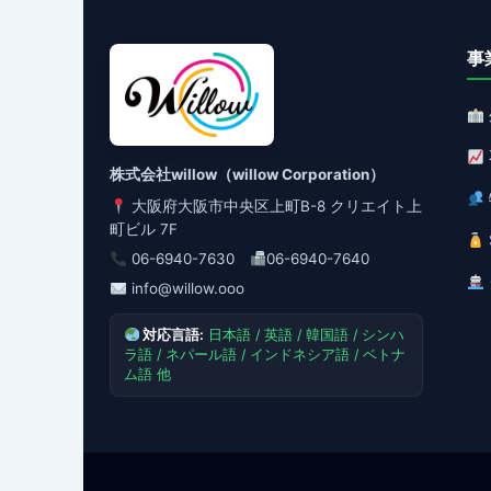
事
株式会社willow（willow Corporation）
大阪府大阪市中央区上町B-8 クリエイト上
町ビル 7F
06-6940-7630
06-6940-7640
info@willow.ooo
対応言語:
日本語 / 英語 / 韓国語 / シンハ
ラ語 / ネパール語 / インドネシア語 / ベトナ
ム語 他