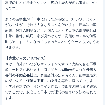
本での住所が決まらないと、後の手続きが何も進まないか
らです。
多くの留学生が「日本に行ってから探せばいいや」と考え
がちですが、それは大きなリスクを伴います。日本語の契
約書、保証人制度など、外国人にとって日本の部屋探しは
非常に複雑。結局、家が見つからずに高額なホテルで何週
間も過ごすことになってしまった…というケースも少なくあ
りません。
【先輩からのアドバイス】
今は、海外にいながらオンラインですべて完結できる不動
産サービスがあります。特に私たち
willow
のような
外国人
専門の不動産会社
は、多言語対応はもちろん、留学生最大
の壁である
「保証人不要」
の物件を専門に扱っています。
ビデオ通話での「オンライン内見」で部屋の隅々まで確認
できるので、安心して日本での理想の住まいを決められま
すよ。