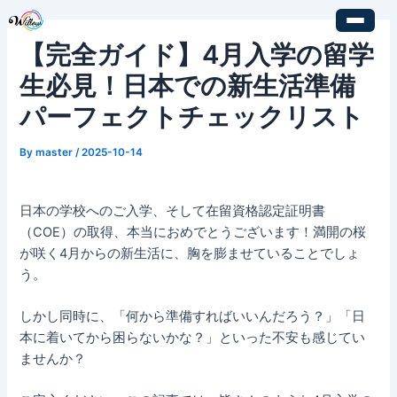
内
Post
容
navigation
【完全ガイド】4月入学の留学
を
ス
生必見！日本での新生活準備
キ
パーフェクトチェックリスト
ッ
プ
By
master
/
2025-10-14
日本の学校へのご入学、そして在留資格認定証明書
（COE）の取得、本当におめでとうございます！満開の桜
が咲く4月からの新生活に、胸を膨ませていることでしょ
う。
しかし同時に、「何から準備すればいいんだろう？」「日
本に着いてから困らないかな？」といった不安も感じてい
ませんか？