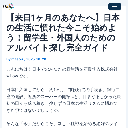
内
Post
容
navigation
【来日1ヶ月のあなたへ】日本
を
ス
の生活に慣れた今こそ始めよ
キ
う！留学生・外国人のための
ッ
プ
アルバイト探し完全ガイド
By
master
/
2025-10-28
こんにちは！日本でのあなたの新生活を応援する株式会社
willowです。
日本に入国してから、約1ヶ月。市役所での手続き、銀行口
座の開設、近所のスーパーの開拓…と、目まぐるしかった最
初の日々も落ち着き、少しずつ日本の生活リズムに慣れて
きた頃ではないでしょうか。
そんな「今」だからこそ、新しい挑戦を始める絶好のタイ