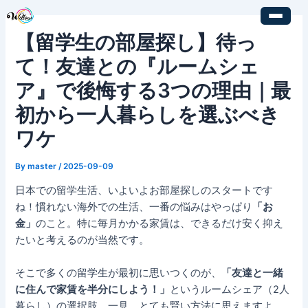
内
Post
容
navigation
【留学生の部屋探し】待っ
を
ス
て！友達との『ルームシェ
キ
ア』で後悔する3つの理由｜最
ッ
プ
初から一人暮らしを選ぶべき
ワケ
By
master
/
2025-09-09
日本での留学生活、いよいよお部屋探しのスタートです
ね！慣れない海外での生活、一番の悩みはやっぱり
「お
金」
のこと。特に毎月かかる家賃は、できるだけ安く抑え
たいと考えるのが当然です。
そこで多くの留学生が最初に思いつくのが、
「友達と一緒
に住んで家賃を半分にしよう！」
というルームシェア（2人
暮らし）の選択肢。一見、とても賢い方法に思えますよ