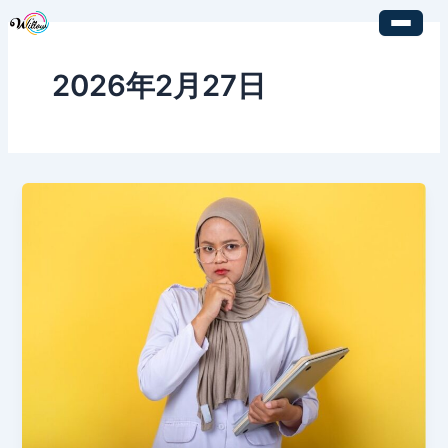
内
容
を
2026年2月27日
ス
キ
ッ
プ