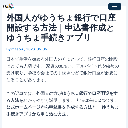
内
Post
容
navigation
外国人がゆうちょ銀行で口座
を
ス
開設する方法｜申込書作成と
キ
ゆうちょ手続きアプリ
ッ
プ
By
master
/
2026-05-05
日本で生活を始める外国人の方にとって、銀行口座の開設
はとても大切です。 家賃の支払い、アルバイト代や給与の
受け取り、学校や会社での手続きなどで銀行口座が必要に
なることがあります。
この記事では、外国人の方が
ゆうちょ銀行で口座開設をす
る方法
をわかりやすく説明します。 方法は主に２つです。
公式ホームページから申込書を作成する方法
と、
ゆうちょ
手続きアプリから申し込む方法
。