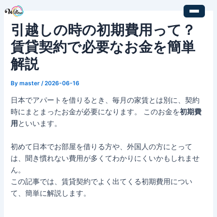
内
Post
容
navigation
引越しの時の初期費用って？
を
ス
賃貸契約で必要なお金を簡単
キ
解説
ッ
プ
By
master
/
2026-06-16
日本でアパートを借りるとき、毎月の家賃とは別に、契約
時にまとまったお金が必要になります。 このお金を
初期費
用
といいます。
初めて日本でお部屋を借りる方や、外国人の方にとって
は、聞き慣れない費用が多くてわかりにくいかもしれませ
ん。
この記事では、賃貸契約でよく出てくる初期費用につい
て、簡単に解説します。