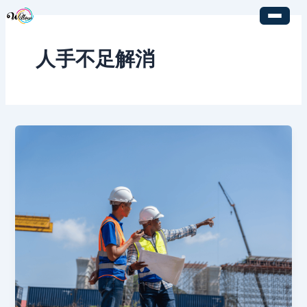
内
容
を
人手不足解消
ス
キ
ッ
プ