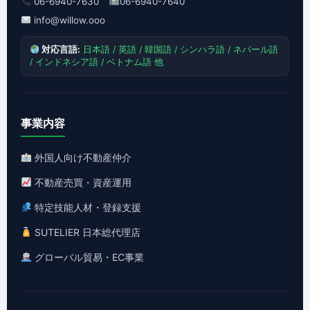
06-6940-7630
06-6940-7640
info@willow.ooo
対応言語:
日本語 / 英語 / 韓国語 / シンハラ語 / ネパール語
/ インドネシア語 / ベトナム語 他
事業内容
外国人向け不動産仲介
不動産売買・資産運用
特定技能人材・登録支援
SUTELIER 日本総代理店
グローバル貿易・EC事業