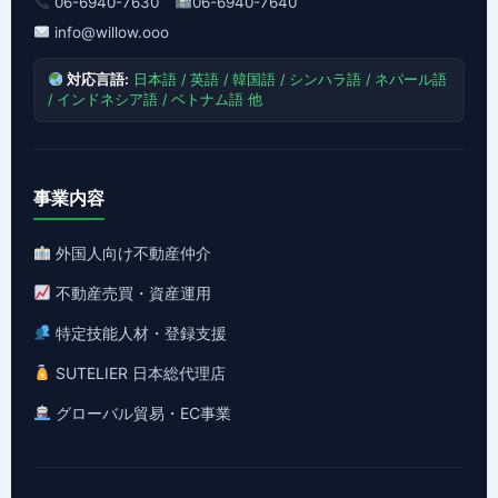
06-6940-7630
06-6940-7640
info@willow.ooo
対応言語:
日本語 / 英語 / 韓国語 / シンハラ語 / ネパール語
/ インドネシア語 / ベトナム語 他
事業内容
外国人向け不動産仲介
不動産売買・資産運用
特定技能人材・登録支援
SUTELIER 日本総代理店
グローバル貿易・EC事業