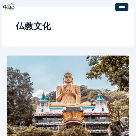
内
容
を
仏教文化
ス
キ
ッ
プ