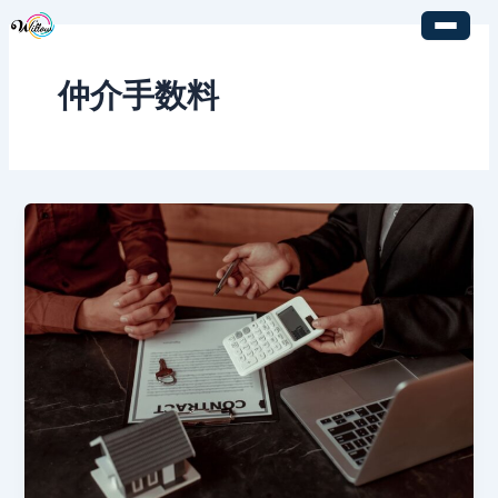
内
容
を
仲介手数料
ス
キ
ッ
プ