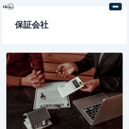
内
容
を
保証会社
ス
キ
ッ
プ