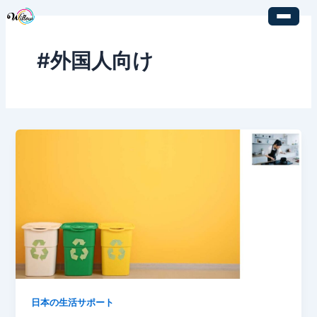
内
容
を
#外国人向け
ス
キ
ッ
プ
日本の生活サポート