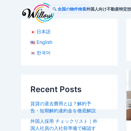
内
全国の物件検索
外国人向け不動産
特定
容
を
ス
日本語
キ
ッ
English
プ
한국어
Recent Posts
賃貸の退去費用とは？解約予
告・短期解約違約金を徹底解説
外国人採用 チェックリスト｜外
国人社員の入社前準備で確認す