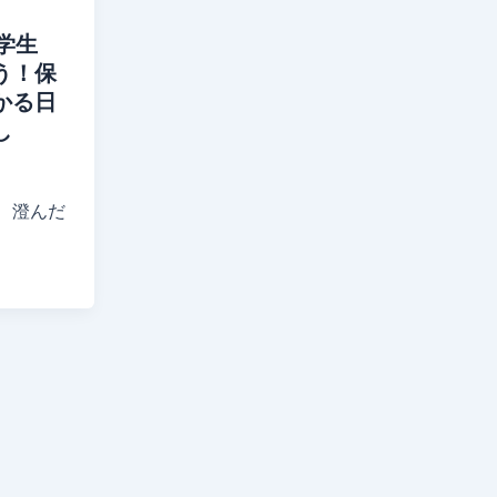
学生
う！保
かる日
し
、澄んだ