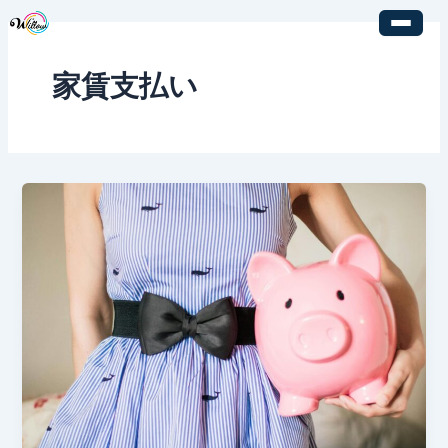
内
容
を
家賃支払い
ス
キ
ッ
プ