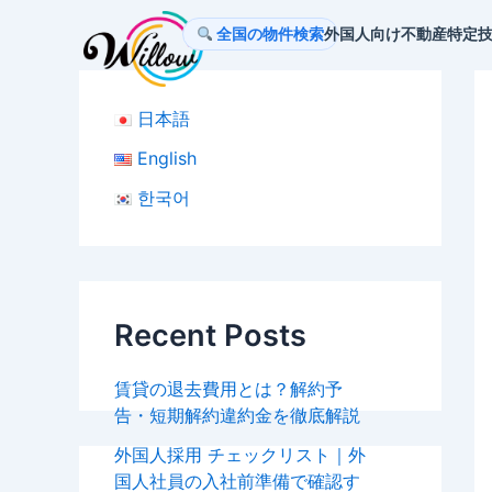
内
Po
全国の物件検索
外国人向け不動産
特定
容
na
を
ス
日本語
キ
ッ
English
プ
한국어
Recent Posts
賃貸の退去費用とは？解約予
告・短期解約違約金を徹底解説
外国人採用 チェックリスト｜外
国人社員の入社前準備で確認す