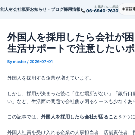
st
お電話でのご相談
技能人材
会社概要
お知らせ・ブログ
採用情報
06-6940-7630
vigation
外国人を採用したら会社が困
生活サポートで注意したい
By
master
/
2026-07-01
外国人を採用する企業が増えています。
しかし、採用が決まった後に「住む場所がない」「銀行口
い」など、生活面の問題で会社側が困るケースも少なくあ
この記事では、
外国人を採用したら会社が困ること
を7つ
外国人社員を受け入れる企業の人事担当者、店舗責任者、