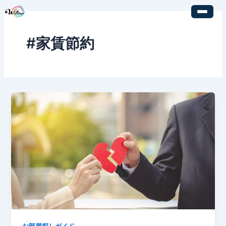
内
容
を
#家賃節約
ス
キ
ッ
プ